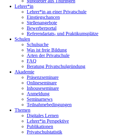
Mitglieder aus Thüringen
Lehrer*in
Lehrer*in an einer Privatschule
Einstiegschancen
Stellenangebote
Bewerberportal
Referendariats- und Praktikumsplätze
Schulen
Schulsuche
Was ist freie Bildung
Arten der Privatschule
FAQ
Beratung Privatschulgründung
Akademie
Präsenzseminare
Onlineseminare
Inhouseseminare
Anmeldung
Seminarnews
Teilnahmebedingungen
Themen
Digitales Lernen
Lehrer*in Perspektive
Publikationen
Privatschulstatistik