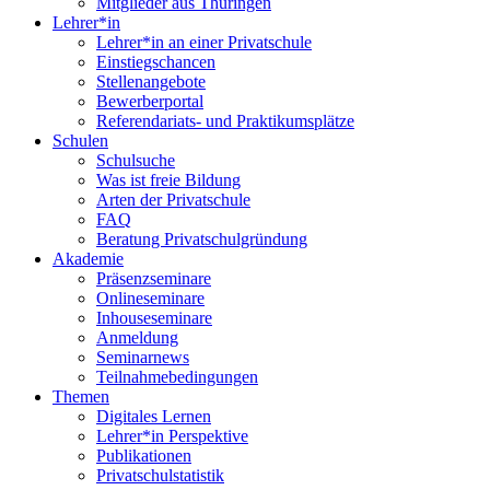
Mitglieder aus Thüringen
Lehrer*in
Lehrer*in an einer Privatschule
Einstiegschancen
Stellenangebote
Bewerberportal
Referendariats- und Praktikumsplätze
Schulen
Schulsuche
Was ist freie Bildung
Arten der Privatschule
FAQ
Beratung Privatschulgründung
Akademie
Präsenzseminare
Onlineseminare
Inhouseseminare
Anmeldung
Seminarnews
Teilnahmebedingungen
Themen
Digitales Lernen
Lehrer*in Perspektive
Publikationen
Privatschulstatistik