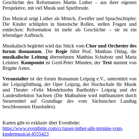
Geschichte des Reformators Martin Luther – aus ihrer eigenen
Perspektive, mit viel Musik und Spielfreude.
Das Musical zeigt Luther als Mönch, Zweifler und Sprachschöpfer.
Die Kinder schlüpfen in historische Rollen, stellen Fragen und
entdecken: Reformation ist mehr als Geschichte – sie ist ein
lebendiger Aufbruch.
Musikalisch begleitet wird das Stück vom
Chor und Orchester des
forum thomanum
. Die
Regie
führt Prof. Matthias Oldag, die
musikalische Leitung
übernehmen Matthias Schubotz und Maria
Leistner.
Komponist
ist Gerd-Peter Münden, der
Text
stammt von
Brigitte Antes.
Veranstalter
ist der forum thomanum Leipzig e.V., unterstützt von
der LeipzigStiftung, der Oper Leipzig, der Hochschule für Musik
und Theater »Felix Mendelssohn Bartholdy« Leipzig und der
Landesdirektion Sachsen (Die Maßnahme wird mitfinanziert durch
Steuermittel auf Grundlage des vom Sächsischen Landtag
beschlossenen Haushaltes).
Karten gibt es exklusiv über Eventbrite:
https://www.eventbrite.com/cc/unser-luther-alle-termine-vom-
kindermusical-4555423