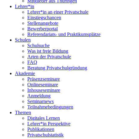
Mitglieder aus Thüringen
Lehrer*in
Lehrer*in an einer Privatschule
Einstiegschancen
Stellenangebote
Bewerberportal
Referendariats- und Praktikumsplätze
Schulen
Schulsuche
Was ist freie Bildung
Arten der Privatschule
FAQ
Beratung Privatschulgründung
Akademie
Präsenzseminare
Onlineseminare
Inhouseseminare
Anmeldung
Seminarnews
Teilnahmebedingungen
Themen
Digitales Lernen
Lehrer*in Perspektive
Publikationen
Privatschulstatistik