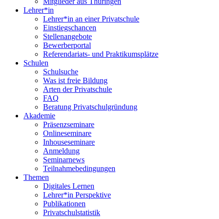
Mitglieder aus Thüringen
Lehrer*in
Lehrer*in an einer Privatschule
Einstiegschancen
Stellenangebote
Bewerberportal
Referendariats- und Praktikumsplätze
Schulen
Schulsuche
Was ist freie Bildung
Arten der Privatschule
FAQ
Beratung Privatschulgründung
Akademie
Präsenzseminare
Onlineseminare
Inhouseseminare
Anmeldung
Seminarnews
Teilnahmebedingungen
Themen
Digitales Lernen
Lehrer*in Perspektive
Publikationen
Privatschulstatistik