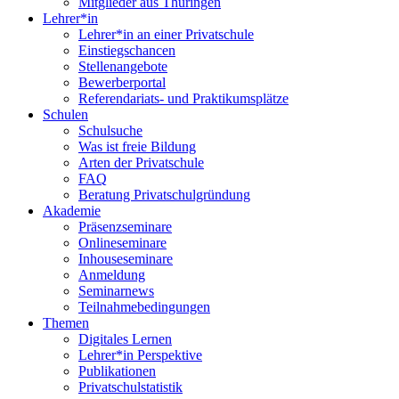
Mitglieder aus Thüringen
Lehrer*in
Lehrer*in an einer Privatschule
Einstiegschancen
Stellenangebote
Bewerberportal
Referendariats- und Praktikumsplätze
Schulen
Schulsuche
Was ist freie Bildung
Arten der Privatschule
FAQ
Beratung Privatschulgründung
Akademie
Präsenzseminare
Onlineseminare
Inhouseseminare
Anmeldung
Seminarnews
Teilnahmebedingungen
Themen
Digitales Lernen
Lehrer*in Perspektive
Publikationen
Privatschulstatistik