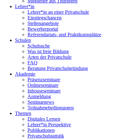
Mitglieder aus Thüringen
Lehrer*in
Lehrer*in an einer Privatschule
Einstiegschancen
Stellenangebote
Bewerberportal
Referendariats- und Praktikumsplätze
Schulen
Schulsuche
Was ist freie Bildung
Arten der Privatschule
FAQ
Beratung Privatschulgründung
Akademie
Präsenzseminare
Onlineseminare
Inhouseseminare
Anmeldung
Seminarnews
Teilnahmebedingungen
Themen
Digitales Lernen
Lehrer*in Perspektive
Publikationen
Privatschulstatistik