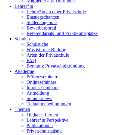
Mitglieder aus Thüringen
Lehrer*in
Lehrer*in an einer Privatschule
Einstiegschancen
Stellenangebote
Bewerberportal
Referendariats- und Praktikumsplätze
Schulen
Schulsuche
Was ist freie Bildung
Arten der Privatschule
FAQ
Beratung Privatschulgründung
Akademie
Präsenzseminare
Onlineseminare
Inhouseseminare
Anmeldung
Seminarnews
Teilnahmebedingungen
Themen
Digitales Lernen
Lehrer*in Perspektive
Publikationen
Privatschulstatistik