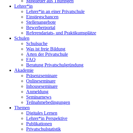
Mitglieder aus Thüringen
Lehrer*in
Lehrer*in an einer Privatschule
Einstiegschancen
Stellenangebote
Bewerberportal
Referendariats- und Praktikumsplätze
Schulen
Schulsuche
Was ist freie Bildung
Arten der Privatschule
FAQ
Beratung Privatschulgründung
Akademie
Präsenzseminare
Onlineseminare
Inhouseseminare
Anmeldung
Seminarnews
Teilnahmebedingungen
Themen
Digitales Lernen
Lehrer*in Perspektive
Publikationen
Privatschulstatistik