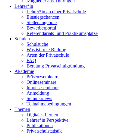
Mitglieder aus Thüringen
Lehrer*in
Lehrer*in an einer Privatschule
Einstiegschancen
Stellenangebote
Bewerberportal
Referendariats- und Praktikumsplätze
Schulen
Schulsuche
Was ist freie Bildung
Arten der Privatschule
FAQ
Beratung Privatschulgründung
Akademie
Präsenzseminare
Onlineseminare
Inhouseseminare
Anmeldung
Seminarnews
Teilnahmebedingungen
Themen
Digitales Lernen
Lehrer*in Perspektive
Publikationen
Privatschulstatistik