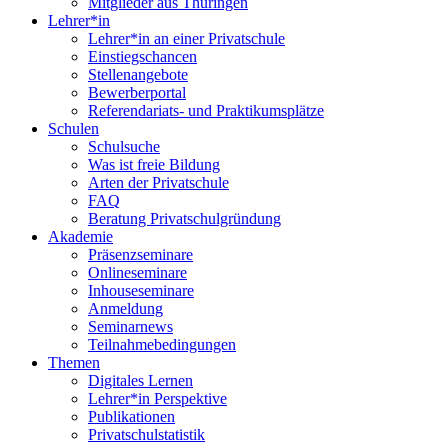
Mitglieder aus Thüringen
Lehrer*in
Lehrer*in an einer Privatschule
Einstiegschancen
Stellenangebote
Bewerberportal
Referendariats- und Praktikumsplätze
Schulen
Schulsuche
Was ist freie Bildung
Arten der Privatschule
FAQ
Beratung Privatschulgründung
Akademie
Präsenzseminare
Onlineseminare
Inhouseseminare
Anmeldung
Seminarnews
Teilnahmebedingungen
Themen
Digitales Lernen
Lehrer*in Perspektive
Publikationen
Privatschulstatistik